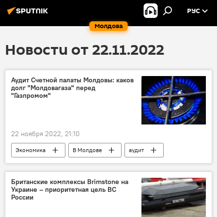
РУС
Молдова
Новости от 22.11.2022
Аудит Счетной палаты Молдовы: каков
долг "Молдовагаза" перед
"Газпромом"
22 ноября 2022, 21:10
Экономика
В Молдове
аудит
Молдовагаз
долг
Счетная палата
"Газпром"
Британские комплексы Brimstone на
Украине – приоритетная цель ВС
России