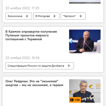
22 ноября 2022, 17:25
Экономика
В Молдове
"Газпром"
"Нафтогаз"
В Кремле опровергли получение
Путиным проектов мирного
соглашения с Украиной
22 ноября 2022, 16:54
Спецоперация России по защите Донбасса
Владимир Путин
Дмитрий Песков
Украина
Россия
Олег Рейдман: Это не "экономия"
энергии – мы не экономим, а теряем
1:56