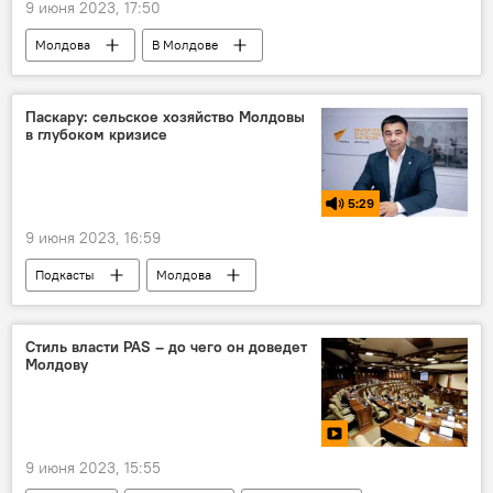
9 июня 2023, 17:50
Молдова
В Молдове
правительство
Ирина Влах
Паскару: сельское хозяйство Молдовы
в глубоком кризисе
5:29
9 июня 2023, 16:59
Подкасты
Молдова
сельское хозяйство
В Молдове
Николай Паскару
Стиль власти PAS – до чего он доведет
Молдову
9 июня 2023, 15:55