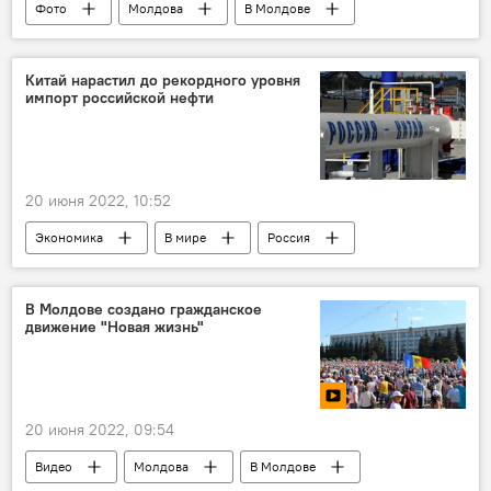
Фото
Молдова
В Молдове
Мультимедиа
протест
Марина Таубер
Китай нарастил до рекордного уровня
импорт российской нефти
20 июня 2022, 10:52
Экономика
В мире
Россия
Китай
нефть
В Молдове создано гражданское
движение "Новая жизнь"
20 июня 2022, 09:54
Видео
Молдова
В Молдове