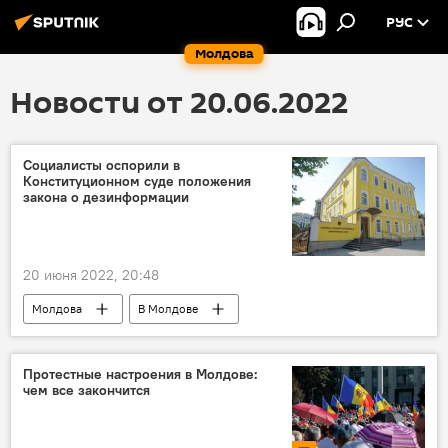
РУС
Молдова
Новости от 20.06.2022
Социалисты оспорили в
Конституционном суде положения
закона о дезинформации
20 июня 2022, 20:48
Молдова
В Молдове
Партия социалистов Республики Молдова
Конституционный суд
Протестные настроения в Молдове:
чем все закончится