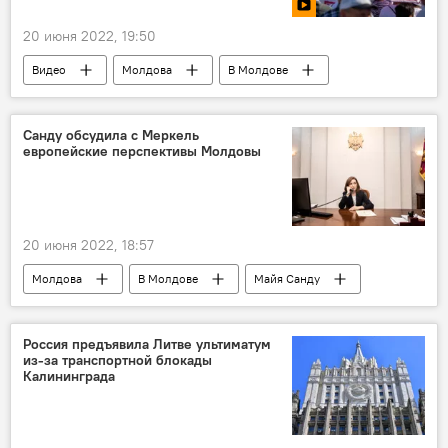
20 июня 2022, 19:50
Видео
Молдова
В Молдове
протест
Корнелиу Чуря
Мультимедиа
Санду обсудила с Меркель
европейские перспективы Молдовы
20 июня 2022, 18:57
Молдова
В Молдове
Майя Санду
Россия предъявила Литве ультиматум
из-за транспортной блокады
Калининграда