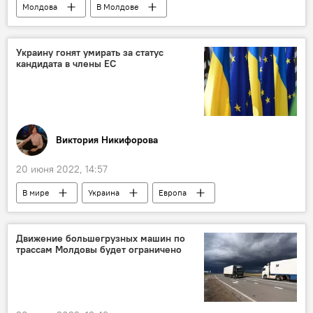
Молдова
В Молдове
Совет по конкуренции
штраф
Avia Invest
Украину гонят умирать за статус
кандидата в члены ЕС
Виктория Никифорова
20 июня 2022, 14:57
В мире
Украина
Европа
Европейский союз
колумнистика
Спецоперация России по защите Донбасса
Движение большегрузных машин по
трассам Молдовы будет ограничено