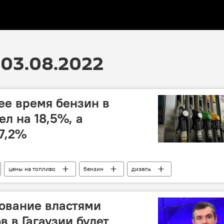
03.08.2022
ее время бензин в
л на 18,5%, а
17,2%
цены на топливо
бензин
дизель
ование властями
 в Гагаузии будет