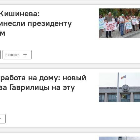
 Кишинева:
инесли президенту
ом
протест
 работа на дому: новый
ва Гаврилицы на эту