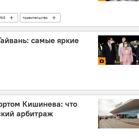
PAS
правительство
Тайвань: самые яркие
ортом Кишинева: что
ский арбитраж