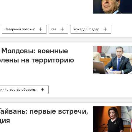
Северный поток-2
газ
Герхард Шредер
 Молдовы: военные
елены на территорию
инистерство обороны
Тайвань: первые встречи,
ция