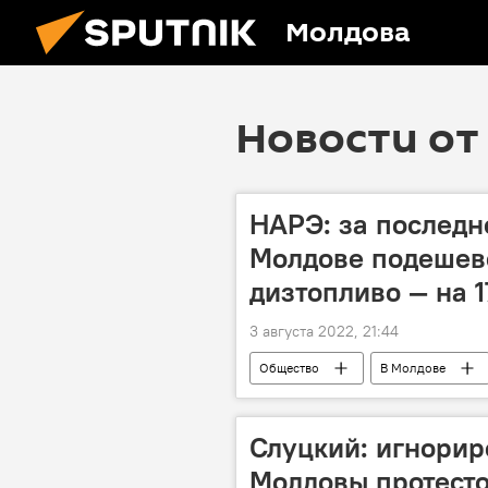
Молдова
Новости от 
НАРЭ: за последн
Молдове подешеве
дизтопливо — на 
3 августа 2022, 21:44
Общество
В Молдове
Слуцкий: игнорир
Молдовы протестов