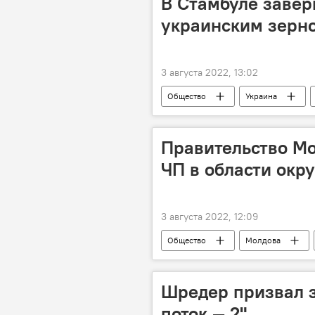
В Стамбуле завер
украинским зерн
3 августа 2022, 13:02
Общество
Украина
Правительство Мо
ЧП в области ок
3 августа 2022, 12:09
Общество
Молдова
Шредер призвал 
поток — 2"