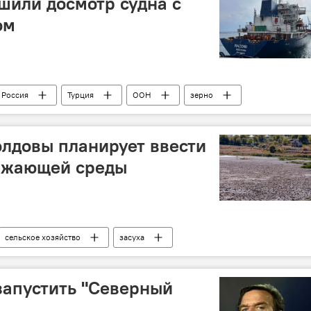
шили досмотр судна с
ом
Россия
Турция
ООН
зерно
лдовы планирует ввести
ружающей среды
сельское хозяйство
засуха
запустить "Северный