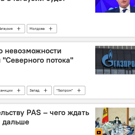
Гагаузия
Молдова
 о невозможности
 "Северного потока"
санкции
Запад
"Газпром"
льству PAS – чего ждать
 дальше