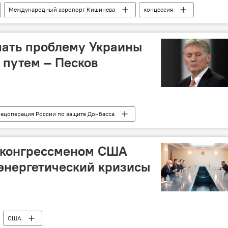
Международный аэропорт Кишинева
концессия
шать проблему Украины
 путем – Песков
ецоперация России по защите Донбасса
с конгрессменом США
энергетический кризисы
США