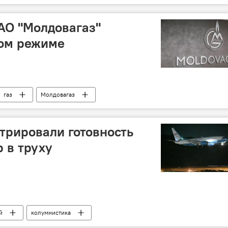
АО "Молдовагаз"
ном режиме
газ
Молдовагаз
трировали готовность
 в труху
й
колумнистика