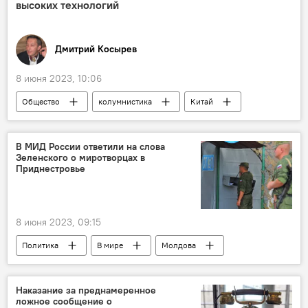
высоких технологий
Дмитрий Косырев
8 июня 2023, 10:06
Общество
колумнистика
Китай
В МИД России ответили на слова
Зеленского о миротворцах в
Приднестровье
8 июня 2023, 09:15
Политика
В мире
Молдова
Россия
Приднестровье
миротворцы
МИД РФ
Наказание за преднамеренное
ложное сообщение о