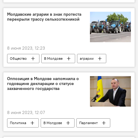
В мире
Россия
Молдавские аграрии в знак протеста
перекрыли трассу сельхозтехникой
8 июня 2023, 12:23
Общество
В Молдове
аграрии
протест
Оппозиция в Молдове напомнила о
годовщине декларации о статусе
захваченного государства
8 июня 2023, 12:07
Политика
В Молдове
Парламент
Влад Батрынча