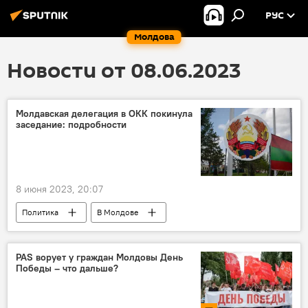
РУС
Молдова
Новости от 08.06.2023
Молдавская делегация в ОКК покинула
заседание: подробности
8 июня 2023, 20:07
Политика
В Молдове
Приднестровье
ОКК
Олег Беляков
PAS ворует у граждан Молдовы День
Победы – что дальше?