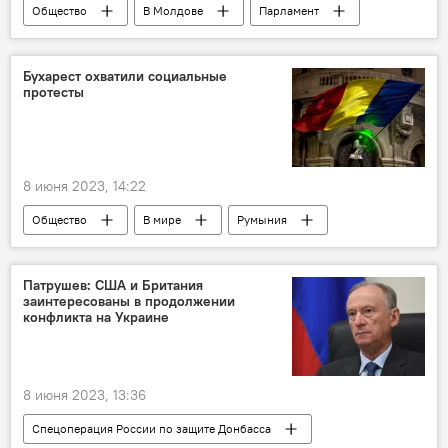
Общество
В Молдове
Парламент
СИБ
Бухарест охватили социальные
протесты
8 июня 2023, 14:22
Общество
В мире
Румыния
врачи
протест
Патрушев: США и Британия
заинтересованы в продолжении
конфликта на Украине
8 июня 2023, 13:36
Спецоперация России по защите Донбасса