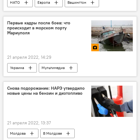
НАТО
Европа
Вашингтон
Брюссель
Аналитика
колумнистика
Первые кадры после боев: что
происходит в морском порту
Мариуполя
21 апреля 2022, 14:29
Украина
Мультимедиа
Спецоперация России по защите Донбасса
Снова подорожание: НАРЭ утвердило
новые цены на бензин и дизтопливо
21 апреля 2022, 13:37
Молдова
В Молдове