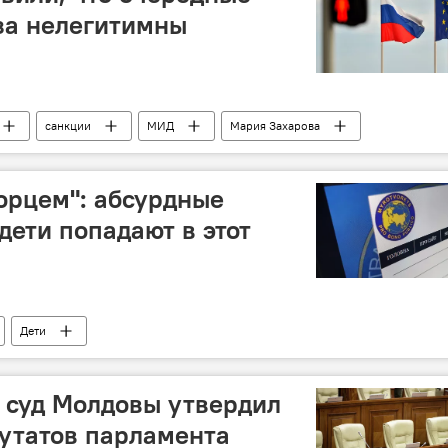
за нелегитимны
санкции
МИД
Мария Захарова
орцем": абсурдные
дети попадают в этот
Дети
 суд Молдовы утвердил
утатов парламента