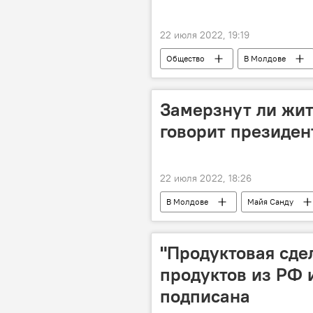
22 июля 2022, 19:19
Общество
В Молдове
Замерзнут ли жит
говорит президен
22 июля 2022, 18:26
В Молдове
Майя Санду
"Продуктовая сде
продуктов из РФ 
подписана