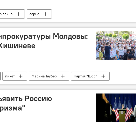
Украина
зерно
енпрокуратуры Молдовы:
 Кишиневе
пикет
Марина Таубер
Партия "Шор"
и Молдова
ъявить Россию
оризма"