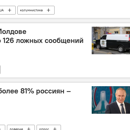
ША
колумнистика
басса
Молдове
о 126 ложных сообщений
более 81% россиян –
доверие
опрос