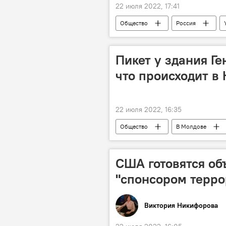
22 июля 2022, 17:41
Общество
Россия
Пикет у здания Г
что происходит в
22 июля 2022, 16:35
Общество
В Молдове
Генеральная прокуратура Республик
США готовятся об
"спонсором терр
Виктория Никифорова