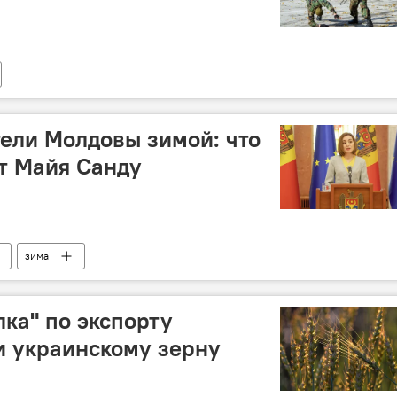
ели Молдовы зимой: что
т Майя Санду
зима
лка" по экспорту
и украинскому зерну