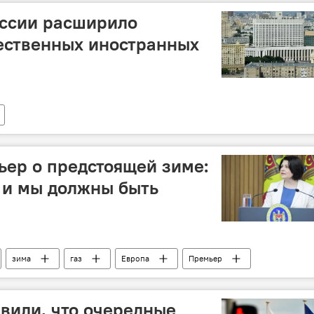
оссии расширило
ественных иностранных
ер о предстоящей зиме:
, и мы должны быть
зима
газ
Европа
Премьер
вили, что очередные