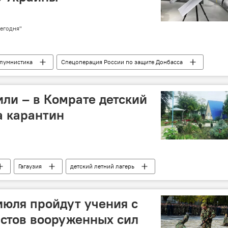
егодня"
лумнистика
Спецоперация России по защите Донбасса
ли – в Комрате детский
а карантин
Гагаузия
детский летний лагерь
июля пройдут учения с
стов вооруженных сил