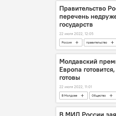
Правительство Р
перечень недруж
государств
22 июля 2022, 12:05
Россия
правительство
Молдавский премь
Европа готовится
готовы
22 июля 2022, 11:01
В Молдове
Общество
В МИД России зая