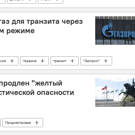
газ для транзита через
ом режиме
ссия
Украина
транзит
"Газпром"
 продлен "желтый
стической опасности
Приднестровье